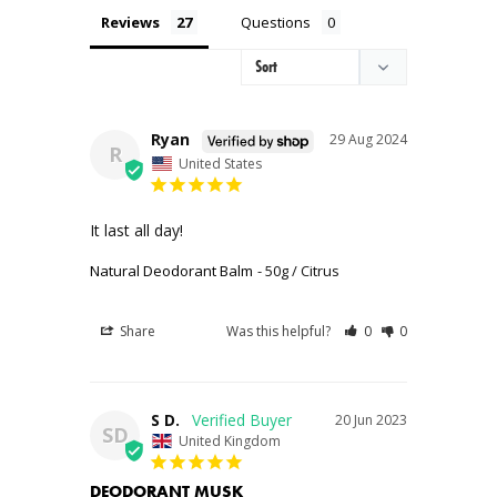
Reviews
Questions
Ryan
29 Aug 2024
R
United States
It last all day!
Natural Deodorant Balm
50g / Citrus
Share
Was this helpful?
0
0
S D.
20 Jun 2023
SD
United Kingdom
DEODORANT MUSK