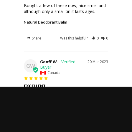
Bought a few of these now, nice smell and 
although only a small tin it lasts ages.
Natural Deodorant Balm
Share
Was this helpful?
0
0
Geoff W.
20 Mar 2023
GW
Canada
EXCELLENT
Very good on the skin no irritation 
whatsoever
Natural Deodorant Balm
Share
Was this helpful?
0
0