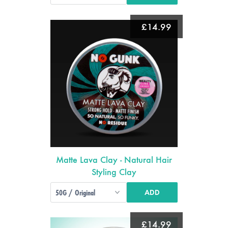
£14.99
Matte Lava Clay - Natural Hair
Styling Clay
ADD
£14.99