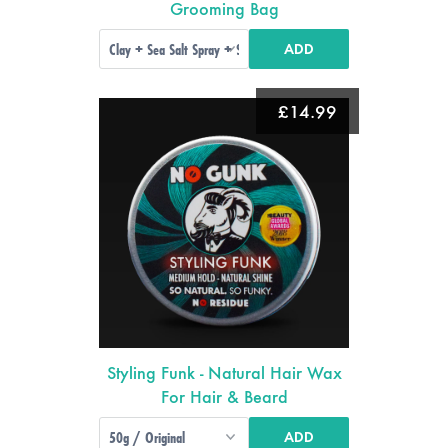
Grooming Bag
ADD
£14.99
Styling Funk - Natural Hair Wax
For Hair & Beard
ADD