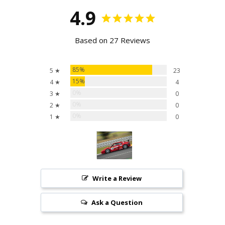
4.9
Based on 27 Reviews
85%
5 ★
23
15%
4 ★
4
0%
3 ★
0
0%
2 ★
0
0%
1 ★
0
Write a Review
Ask a Question