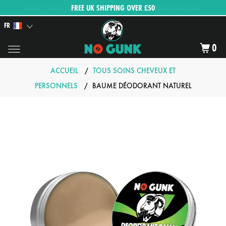
FREE UK SHIPPING OVER £50
FR
0
ACCUEIL
/
TOUS SOINS CHEVEUX ET
PERSONNELS
/
BAUME DÉODORANT NATUREL